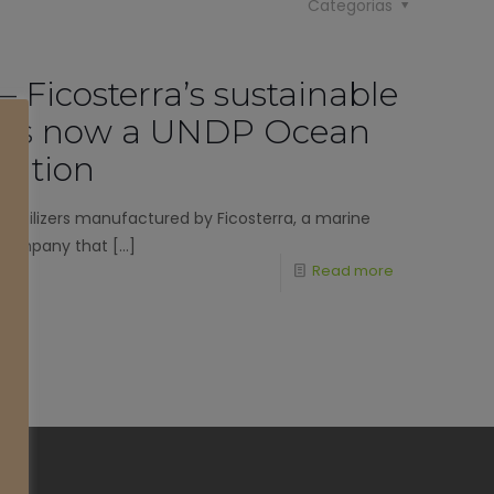
Categorias
 Ficosterra’s sustainable
rs is now a UNDP Ocean
vation
 fertilizers manufactured by Ficosterra, a marine
 company that
[…]