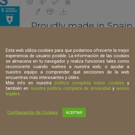
Proudly made in Spain –
algae-based fertilize
Inno
Esta web utiliza cookies para que podamos ofrecerte la mejor
experiencia de usuario posible. La información de las cookies
Nutrialgae, the novel sustainable algae based
se almacena en tu navegador y realiza funciones tales como
reconocerte cuando vuelves a nuestra web, o ayudar a
biotechnology
nuestro equipo a comprender qué secciones de la web
encuentras más interesantes y útiles.
Más info en nuestra
política completa sobre cookies
y
también en
nuestra política completa de privacidad
y
avisos
legales
.
Configuración de Cookies
ACEPTAR