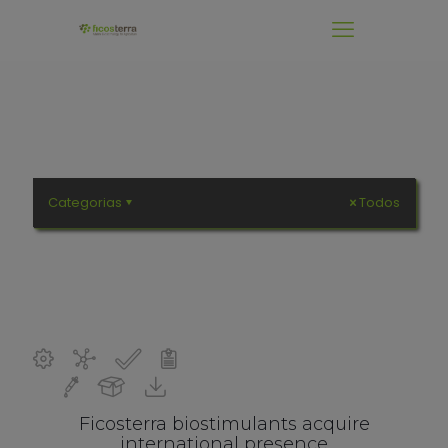
.
Categorias
Todos
Ficosterra biostimulants acquire
international presence