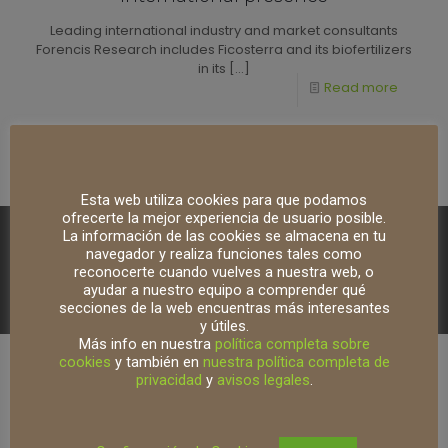
Leading international industry and market consultants
Forencis Research includes Ficosterra and its biofertilizers
in its
[…]
Esta web utiliza cookies para que podamos
ofrecerte la mejor experiencia de usuario posible.
La información de las cookies se almacena en tu
navegador y realiza funciones tales como
reconocerte cuando vuelves a nuestra web, o
ayudar a nuestro equipo a comprender qué
© 2026 Ficosterra - Biotecnología para Agricultura. All Rights
secciones de la web encuentras más interesantes
Reserved.
Muffin group
y útiles.
Más info en nuestra
política completa sobre
cookies
y también en
nuestra política completa de
privacidad
y
avisos legales
.